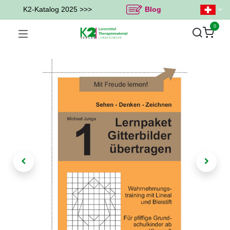
K2-Katalog 2025 >>>
Blog
0