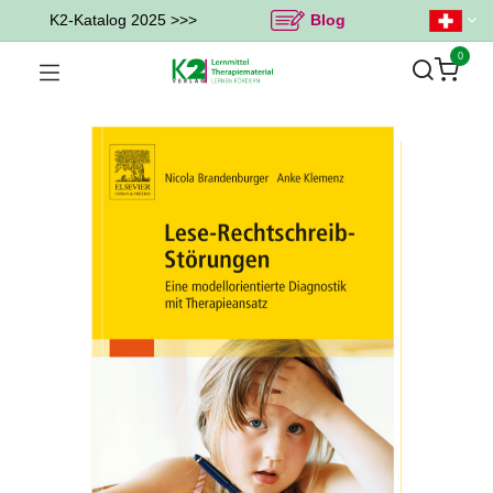
K2-Katalog 2025 >>>
Blog
0