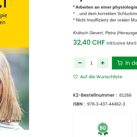
* Arbeiten an einer physiolog
* ...und dem korrekten Schluckm
* Nicht Insuffizienz der oralen 
Krätsch-Sievert, Petra (Herausgeb
32,40
CHF
Inklusive MwSt
In d
Auf die Wunschliste
K2-Bestellnummer :
81266
ISBN :
978-3-437-44462-3