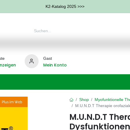
K2-Katalog 2025 >>>
ste
Gast
nzeigen
Mein Konto
Ergotherapie
Weitere Therapie-Bereiche
Hilfs
Shop
Myofunktionelle Th
M.U.N.D.T Therapie orofazial
M.U.N.D.T Ther
Dysfunktione