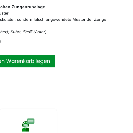
ischen Zungenruhelage...
uster
Muskulatur, sondern falsch angewendete Muster der Zunge
er); Kuhrt, Steffi (Autor)
.
en Warenkorb legen