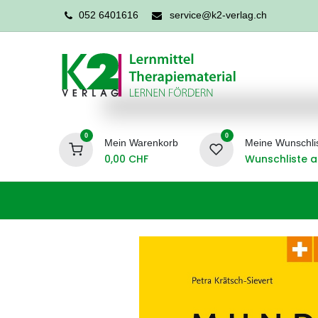
052 6401616
service@k2-verlag.ch
0
0
Mein Warenkorb
Meine Wunschli
0,00
CHF
Wunschliste a
Förderpädagogik
Logopädie