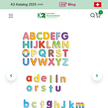
K2-Katalog 2025 >>>
Blog
0