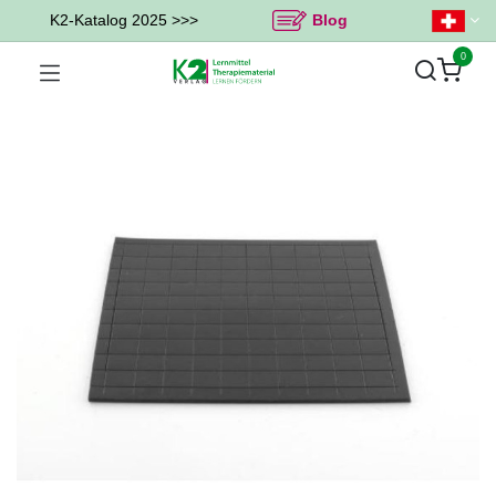
K2-Katalog 2025 >>>
Blog
0