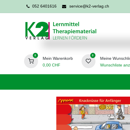
052 6401616
service@k2-verlag.ch
0
0
Mein Warenkorb
Meine Wunschli
0,00
CHF
Wunschliste anz
Förderpädagogik
Logopädie
Ergo