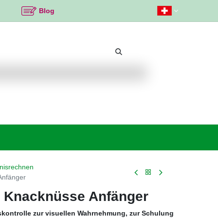
Blog
Beliebte Themen
Neu bei K2
Angebote %
nisrechnen
Anfänger
n Knacknüsse Anfänger
skontrolle zur visuellen Wahrnehmung, zur Schulung