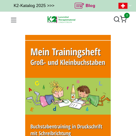
K2-Katalog 2025 >>>
Blog
0