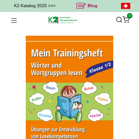
K2-Katalog 2025 >>>
Blog
0