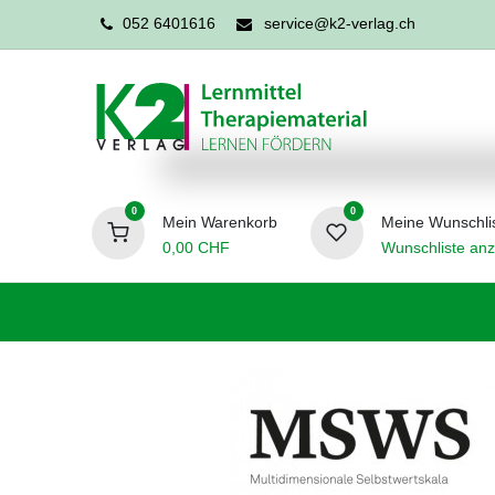
052 6401616
service@k2-verlag.ch
0
0
Mein Warenkorb
Meine Wunschli
0,00
CHF
Wunschliste anz
Förderpädagogik
Logopädie
Ergo