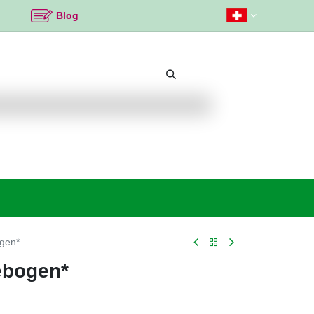
Blog
Beliebte Themen
Neu bei K2
Angebote %
gen*
ebogen*