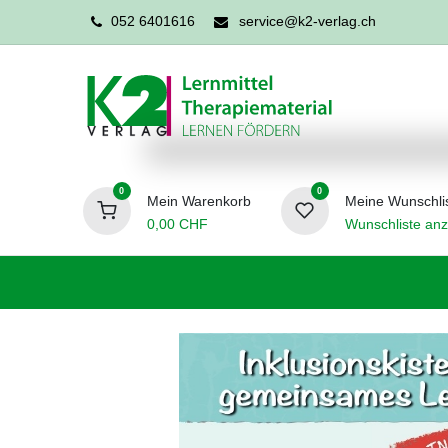
052 6401616
service@k2-verlag.ch
0
0
Mein Warenkorb
Meine Wunschli
0,00
CHF
Wunschliste anz
Förderpädagogik
Logopädie
Ergo