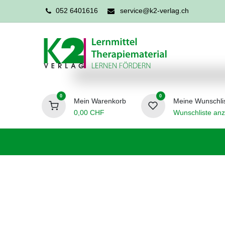
052 6401616
service@k2-verlag.ch
0
0
Mein Warenkorb
Meine Wunschli
0,00
CHF
Wunschliste anz
Förderpädagogik
Logopädie
Ergo