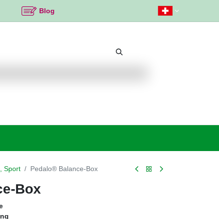
Blog
Beliebte Themen
Neu bei K2
Angebote %
, Sport
Pedalo® Balance-Box
ce-Box
e
ing