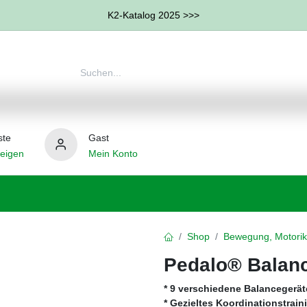
K2-Katalog 2025 >>>
ste
Gast
eigen
Mein Konto
therapie
Weitere Therapie-Bereiche
Hilfsmittel
Shop
Bewegung, Motorik
Pedalo® Balan
* 9 verschiedene Balancegerät
* Gezieltes Koordinationstrain