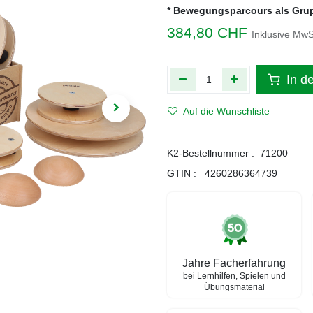
* Bewegungsparcours als Gru
384,80
CHF
Inklusive MwS
In d
Auf die Wunschliste
K2-Bestellnummer :
71200
GTIN :
4260286364739
Jahre Facherfahrung
bei Lernhilfen, Spielen und
Übungsmaterial