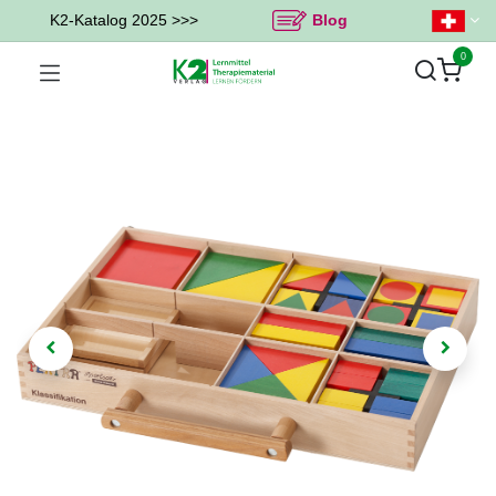
K2-Katalog 2025 >>>
Blog
0