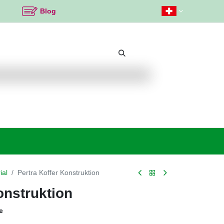
Blog
Beliebte Themen
Neu bei K2
Angebote %
ial
Pertra Koffer Konstruktion
onstruktion
e