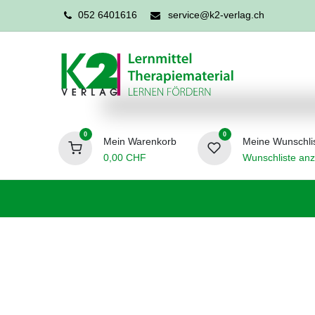
052 6401616
service@k2-verlag.ch
0
0
Mein Warenkorb
Meine Wunschli
0,00
CHF
Wunschliste anz
Förderpädagogik
Logopädie
Ergo