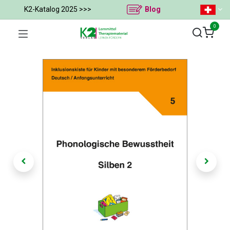
K2-Katalog 2025 >>>
Blog
0