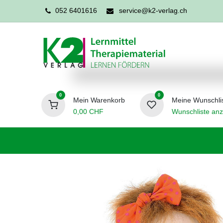
052 6401616
service@k2-verlag.ch
0
0
Mein Warenkorb
Meine Wunschli
0,00
CHF
Wunschliste anz
Förderpädagogik
Logopädie
Ergo