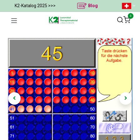
K2-Katalog 2025 >>>
Blog
0