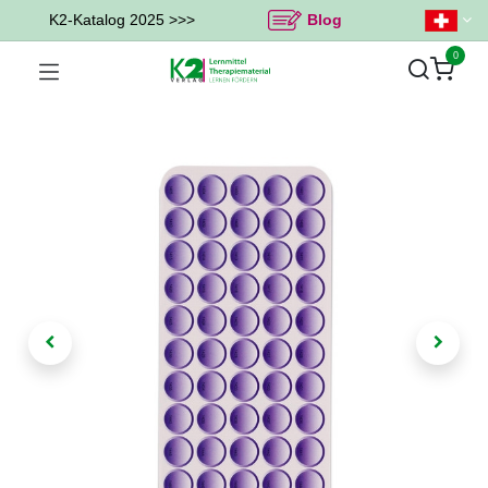
K2-Katalog 2025 >>>
Blog
0