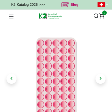
K2-Katalog 2025 >>>
Blog
0