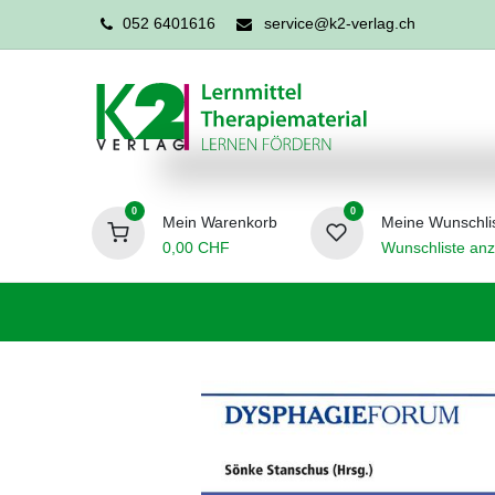
052 6401616
service@k2-verlag.ch
0
0
Mein Warenkorb
Meine Wunschli
0,00
CHF
Wunschliste anz
Förderpädagogik
Logopädie
Ergo