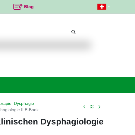
Blog
Beliebte Themen
Neu bei K2
Angebote %
erapie, Dysphagie
phagiologie II E-Book
klinischen Dysphagiologie