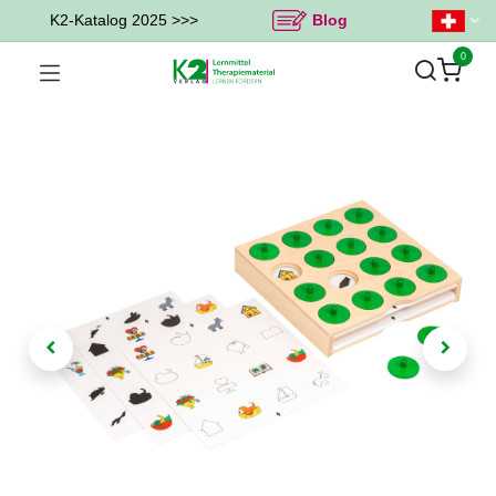
K2-Katalog 2025 >>>
Blog
0