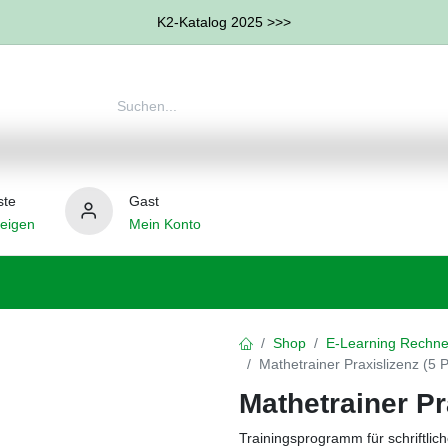
K2-Katalog 2025 >>>
ste
Gast
eigen
Mein Konto
therapie
Weitere Therapie-Bereiche
Hilfsmittel
Shop
E-Learning Rechn
Mathetrainer Praxislizenz (5 P
Mathetrainer Pr
Trainingsprogramm für schriftlic