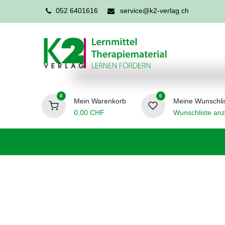
052 6401616
service@k2-verlag.ch
0
0
Mein Warenkorb
Meine Wunschli
0,00
CHF
Wunschliste anz
Förderpädagogik
Logopädie
Ergo