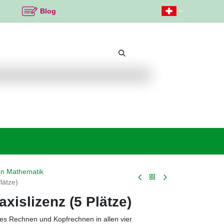
Blog
Beliebte Themen
Neu bei K2
Angebote %
en Mathematik
lätze)
axislizenz (5 Plätze)
hes Rechnen und Kopfrechnen in allen vier