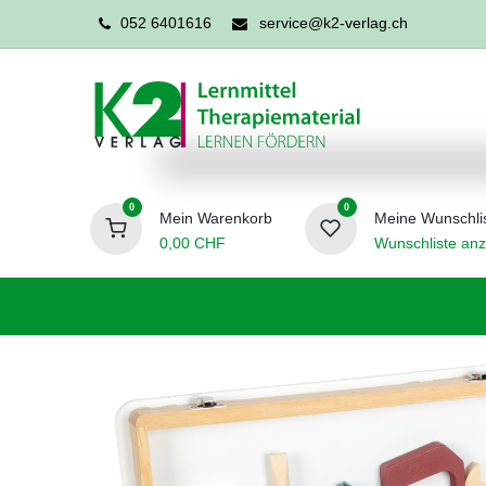
052 6401616
service@k2-verlag.ch
0
0
Mein Warenkorb
Meine Wunschli
0,00
CHF
Wunschliste anz
Förderpädagogik
Logopädie
Ergo