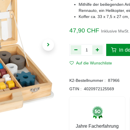
Mithilfe der beiliegenden A
Rennauto, ein Helikopter, 
Koffer ca. 33 x 7,5 x 27 cm
47,90
CHF
Inklusive MwSt.
In d
Auf die Wunschliste
K2-Bestellnummer :
87966
GTIN :
4020972125569
Jahre Facherfahrung