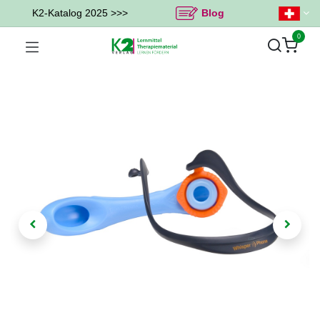
K2-Katalog 2025 >>>
Blog
0