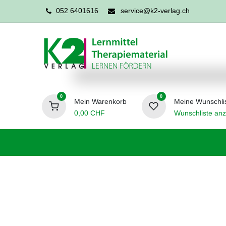
052 6401616
service@k2-verlag.ch
0
0
Mein Warenkorb
Meine Wunschli
0,00
CHF
Wunschliste anz
Förderpädagogik
Logopädie
Ergo