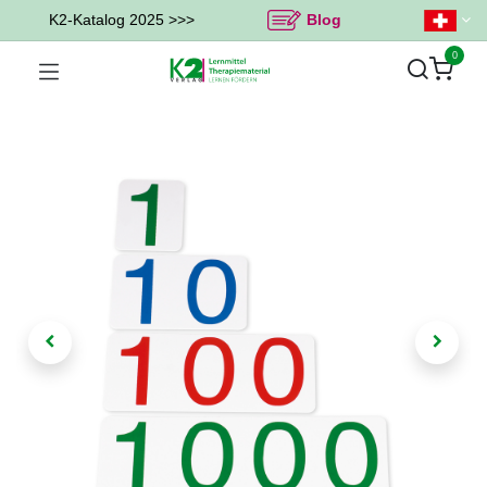
K2-Katalog 2025 >>>
Blog
0