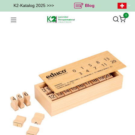
K2-Katalog 2025 >>>
Blog
0