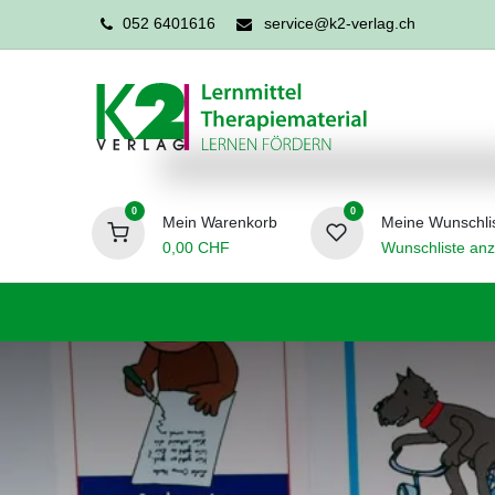
052 6401616
service@k2-verlag.ch
0
0
Mein Warenkorb
Meine Wunschli
0,00
CHF
Wunschliste anz
Förderpädagogik
Logopädie
Ergo