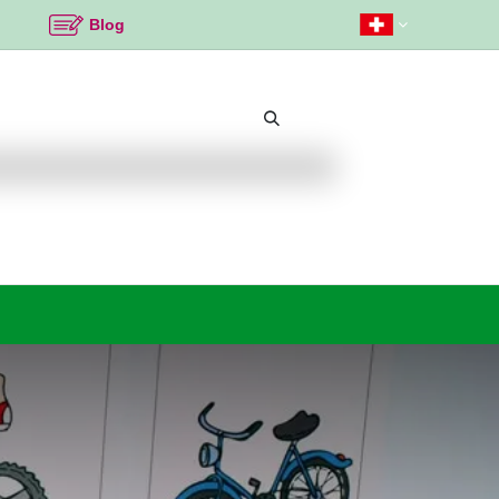
Blog
Beliebte Themen
Neu bei K2
Angebote %