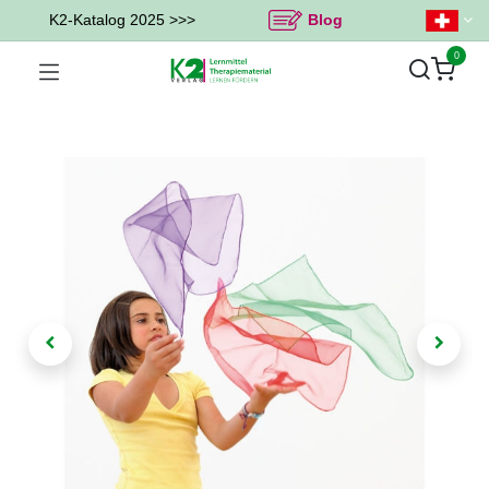
K2-Katalog 2025 >>>
Blog
0