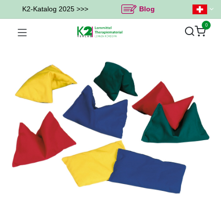
K2-Katalog 2025 >>>
Blog
0