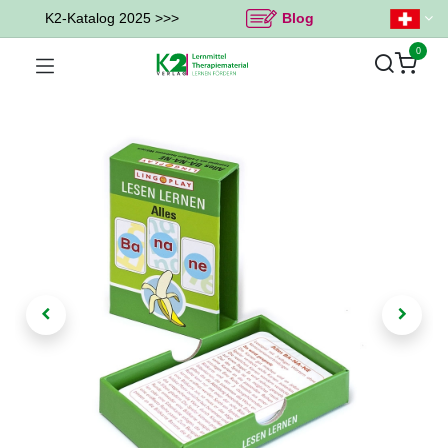
K2-Katalog 2025 >>>
Blog
0