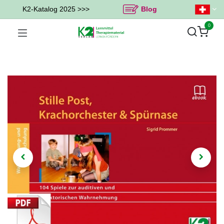
K2-Katalog 2025 >>>
Blog
0