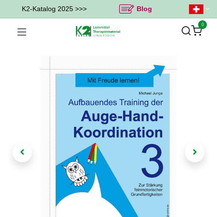
K2-Katalog 2025 >>>
Blog
0