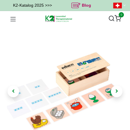
K2-Katalog 2025 >>>
Blog
0