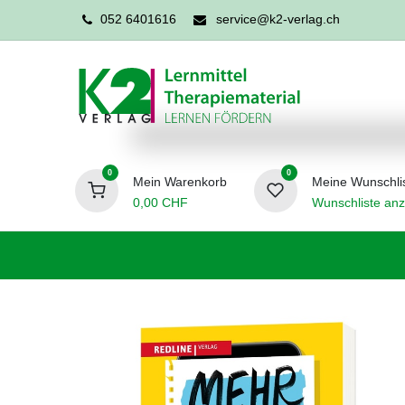
052 6401616
service@k2-verlag.ch
0
0
Mein Warenkorb
Meine Wunschli
0,00
CHF
Wunschliste anz
Förderpädagogik
Logopädie
Ergo