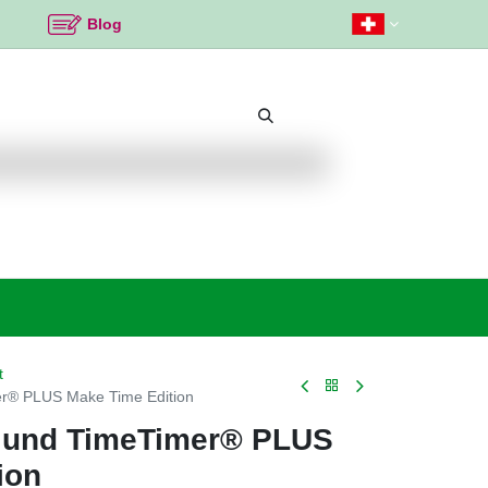
Blog
Beliebte Themen
Neu bei K2
Angebote %
t
er® PLUS Make Time Edition
t und TimeTimer® PLUS
ion