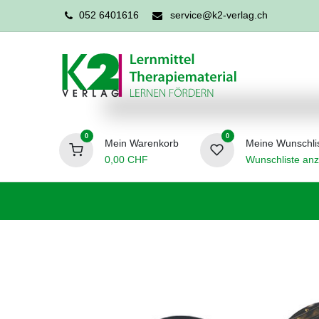
052 6401616
service@k2-verlag.ch
0
0
Mein Warenkorb
Meine Wunschli
0,00
CHF
Wunschliste anz
Förderpädagogik
Logopädie
Ergo