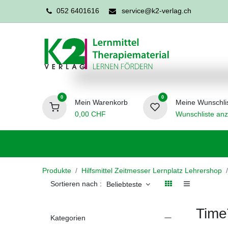
052 6401616
service@k2-verlag.ch
0
0
Mein Warenkorb
Meine Wunschli
0,00
CHF
Wunschliste anz
Förderpädagogik
Logopädie
Ergo
Produkte
Hilfsmittel Zeitmesser Lernplatz Lehrershop
Sortieren nach :
Beliebteste
Time
Kategorien