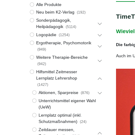
Alle Produkte
Neu beim K2-Verlag
(192)
TimeT
Sonderpädagogik,
Heilpädagogik
(5114)
Wieviel
Logopädie
(1254)
Ergotherapie, Psychomotorik
Die farbi
(949)
Auch im U
Weitere Therapie-Bereiche
(942)
Hilfsmittel Zeitmesser
Lernplatz Lehrershop
(1427)
Aktionen, Sparpreise
(876)
Unterrichtsmittel eigener Wahl
(UeW)
Lernplatz optimal (inkl.
Schutzmaßnahmen)
(24)
Zeitdauer messen,