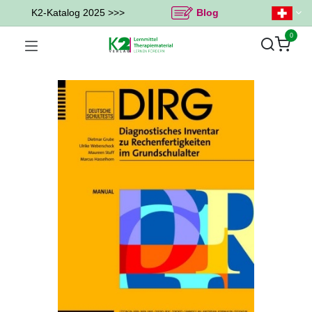
K2-Katalog 2025 >>>
Blog
0