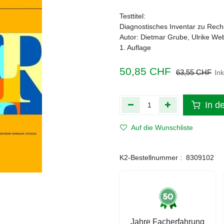
Testtitel:
Diagnostisches Inventar zu Reche
Autor: Dietmar Grube, Ulrike W
1. Auflage
50,85
CHF
63,55
CHF
In
In d
Auf die Wunschliste
K2-Bestellnummer :
8309102
Jahre Facherfahrung