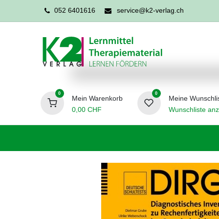
052 6401616
service@k2-verlag.ch
0
0
Mein Warenkorb
Meine Wunschli
0,00
CHF
Wunschliste anz
Förderpädagogik
Logopädie
Ergo