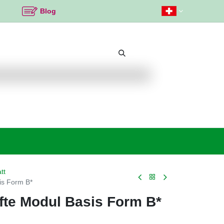
Blog
Beliebte Themen
Neu bei K2
Angebote %
tt
is Form B*
fte Modul Basis Form B*