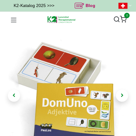
K2-Katalog 2025 >>>
Blog
0