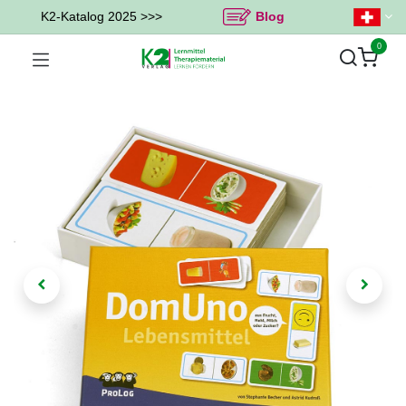
K2-Katalog 2025 >>>
Blog
0