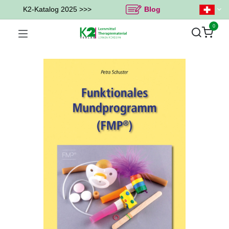
K2-Katalog 2025 >>>
Blog
0