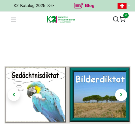
K2-Katalog 2025 >>>
Blog
0