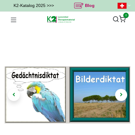
K2-Katalog 2025 >>>
Blog
0