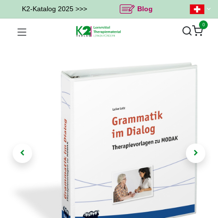
K2-Katalog 2025 >>>
Blog
0