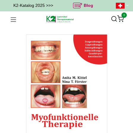
K2-Katalog 2025 >>>
Blog
0