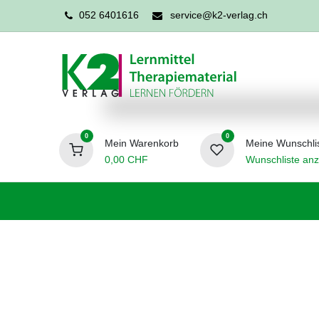
052 6401616
service@k2-verlag.ch
0
0
Mein Warenkorb
Meine Wunschli
0,00
CHF
Wunschliste anz
Förderpädagogik
Logopädie
Ergo