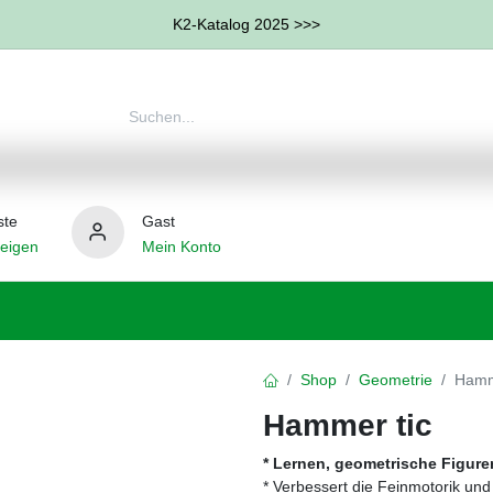
K2-Katalog 2025 >>>
ste
Gast
eigen
Mein Konto
therapie
Weitere Therapie-Bereiche
Hilfsmittel
Shop
Geometrie
Hamm
Hammer tic
* Lernen, geometrische Figure
* Verbessert die Feinmotorik un