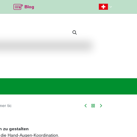
Blog
Beliebte Themen
Neu bei K2
Angebote %
er tic
n zu gestalten
d die Hand-Augen-Koordination.