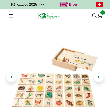
K2-Katalog 2025 >>>
Blog
0