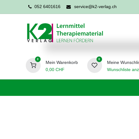
052 6401616
service@k2-verlag.ch
0
0
Mein Warenkorb
Meine Wunschli
0,00
CHF
Wunschliste anz
Förderpädagogik
Logopädie
Ergo