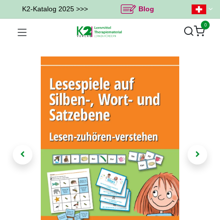
K2-Katalog 2025 >>>
Blog
0