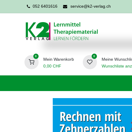
052 6401616
service@k2-verlag.ch
0
0
Mein Warenkorb
Meine Wunschli
0,00
CHF
Wunschliste anz
Förderpädagogik
Logopädie
Ergo